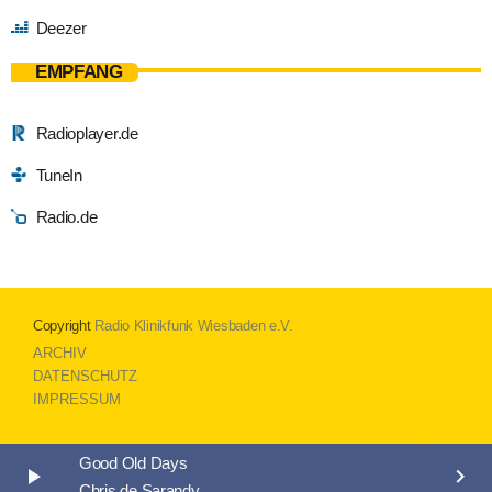
Deezer
EMPFANG
Radioplayer.de
TuneIn
Radio.de
Copyright
Radio Klinikfunk Wiesbaden e.V.
ARCHIV
DATENSCHUTZ
IMPRESSUM
Good Old Days
play_arrow
keyboard_arrow_right
Chris de Sarandy