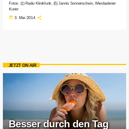
Fotos: (1) Radio Klinikfunk, (5) Jannis Sonnenschein, Wiesbadener
Kurier
today
3. Mai 2014
JETZT ON AIR
Besser durch den Tag