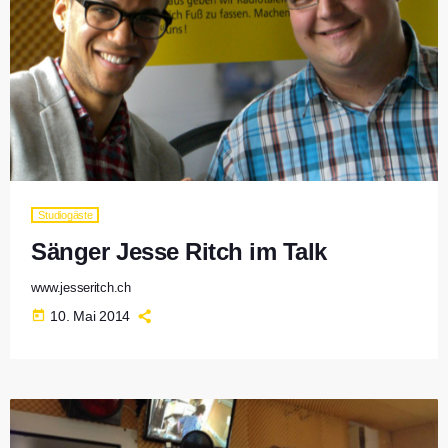
Studiogäste
Sänger Jesse Ritch im Talk
www.jesseritch.ch
today
10. Mai 2014