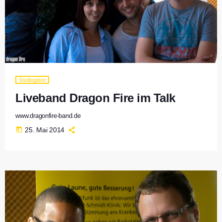
Studiogäste
Liveband Dragon Fire im Talk
www.dragonfire-band.de
today
25. Mai 2014