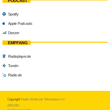
PODCAST
Spotify
Apple Podcasts
Deezer
EMPFANG
Radioplayer.de
TuneIn
Radio.de
Copyright
Radio Klinikfunk Wiesbaden e.V.
ARCHIV