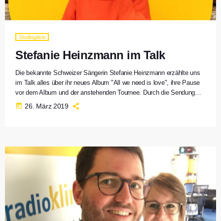
Studiogäste
Stefanie Heinzmann im Talk
Die bekannte Schweizer Sängerin Stefanie Heinzmann erzählte uns
im Talk alles über ihr neues Album "All we need is love", ihre Pause
vor dem Album und der anstehenden Tournee. Durch die Sendung
führte Henning Schwörer. Sie haben die Sendung verpasst? Alle
today
26. März 2019
Highlights zum Interview gibt es hier noch einmal zum Anhören.