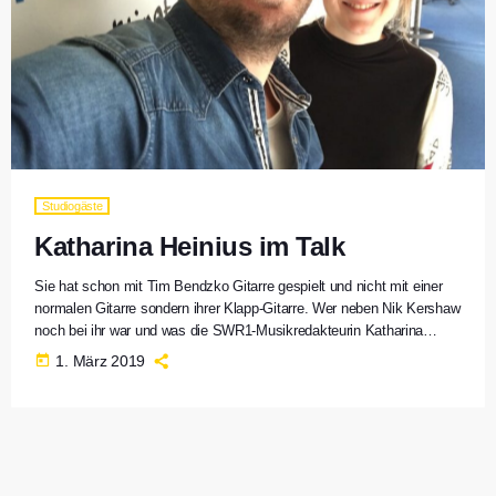
Studiogäste
Katharina Heinius im Talk
Sie hat schon mit Tim Bendzko Gitarre gespielt und nicht mit einer
normalen Gitarre sondern ihrer Klapp-Gitarre. Wer neben Nik Kershaw
noch bei ihr war und was die SWR1-Musikredakteurin Katharina
Heinius mit einer Rockoper zu tun hat, hat sie unserem Moderator
today
1. März 2019
Peter C. Klein im Talk erzählt. Sie haben die Sendung mit Katharina
Heinius verpasst? Hier können Sie das Interview noch einmal
anhören. Weitere Talks und Highlights aus unserem Programm […]