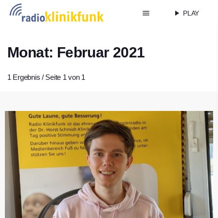
menu
play_arrow
PLAY
Monat: Februar 2021
1 Ergebnis / Seite 1 von 1