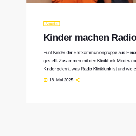
Aktuelles
Kinder machen Radi
Fünf Kinder der Erstkommuniongruppe aus Heide
gestellt. Zusammen mit den Klinikfunk-Moderato
Kinder gelernt, was Radio Klinikfunk ist und wie
wird. Die Kinder haben Musikmoderationen gesch
18. Mai 2025
today
sich Fragen für die anwesenden Klinikfunkerinn
Hintergrund […]