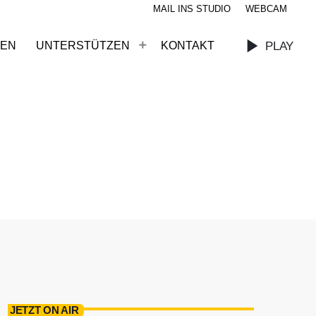
MAIL INS STUDIO
WEBCAM
play_arrow
PLAY
HEN
UNTERSTÜTZEN
KONTAKT
JETZT ON AIR