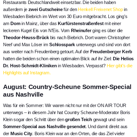
Restaurants Deutschlandweit einsetzbar. Die beiden haben
außerdem je
zwei Gutscheine
für den
Henkell Freixenet Shop
in
Wiesbaden Biebrich im Wert von 30 Euro mitgebracht. Los ging’s
am
Dom
in Mainz, über das
Kurfürstenstraßenfest
mit einer
leckeren Kugel Eis von N’Eis. Vom
Rheinufer
ging es über die
Theodor-Heuss-Brück
bis nach Biebrich. Dort waren Christopher
Neef und Max Löser im
Schlosspark
unterwegs und sind von dort
aus weiter nach Freudenberg getourt. Auf der
Freudenberger Kerb
hatten die beiden schon einen optimalen Blick auf ihr Ziel:
Die Helios
Dr. Host-Schmidt-Kliniken
in Wiesbaden. Verpasst?
Hier gibt’s die
Highlights auf Instagram.
August: Country-Scheune Sommer-Special
aus Nashville
Was für ein Sommer: Wir waren nicht nur mit der ON AIR TOUR
unterwegs – in diesem Jahr hat Country Scheune-Moderator Boris
Klein sogar den Schritt über den
großen Teich
gewagt und sein
Sommer-Special aus Nashville gesendet
. Und damit direkt aus
der
Music City
. Boris Klein war an den Orten, die das Ziel vieler