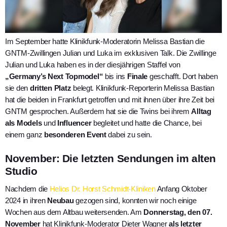
Im September hatte Klinikfunk-Moderatorin Melissa Bastian die
GNTM-Zwillingen Julian und Luka im exklusiven Talk. Die Zwillinge
Julian und Luka haben es in der diesjährigen Staffel von
„Germany’s Next Topmodel“
bis ins
Finale
geschafft. Dort haben
sie den
dritten Platz
belegt. Klinikfunk-Reporterin Melissa Bastian
hat die beiden in Frankfurt getroffen und mit ihnen über ihre Zeit bei
GNTM gesprochen. Außerdem hat sie die Twins bei ihrem
Alltag
als Models
und
Influencer
begleitet und hatte die Chance, bei
einem ganz
besonderen Event
dabei zu sein.
November: Die letzten Sendungen im alten
Studio
Nachdem die
Helios Dr. Horst Schmidt-Kliniken
Anfang Oktober
2024 in ihren
Neubau
gezogen sind, konnten wir noch einige
Wochen aus dem Altbau weitersenden. Am
Donnerstag, den 07.
November
hat Klinikfunk-Moderator Dieter Wagner
als letzter