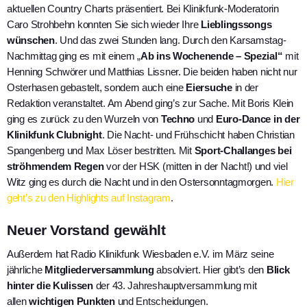
aktuellen Country Charts präsentiert. Bei Klinikfunk-Moderatorin
Caro Strohbehn konnten Sie sich wieder Ihre
Lieblingssongs
wünschen
. Und das zwei Stunden lang. Durch den Karsamstag-
Nachmittag ging es mit einem „
Ab ins Wochenende – Spezial“
mit
Henning Schwörer und Matthias Lissner. Die beiden haben nicht nur
Osterhasen gebastelt, sondern auch eine
Eiersuche
in der
Redaktion veranstaltet. Am Abend ging’s zur Sache. Mit Boris Klein
ging es zurück zu den Wurzeln von
Techno
und
Euro-Dance in der
Klinikfunk Clubnight
. Die Nacht- und Frühschicht haben Christian
Spangenberg und Max Löser bestritten. Mit
Sport-Challanges bei
ströhmendem Regen
vor der HSK (mitten in der Nacht!) und viel
Witz ging es durch die Nacht und in den Ostersonntagmorgen.
Hier
geht’s zu den Highlights auf Instagram
.
Neuer Vorstand gewählt
Außerdem hat Radio Klinikfunk Wiesbaden e.V. im März seine
jährliche
Mitgliederversammlung
absolviert. Hier gibt’s den
Blick
hinter die Kulissen
der 43. Jahreshauptversammlung mit
allen
wichtigen Punkten
und Entscheidungen.