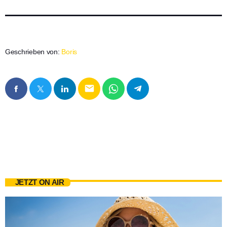
Geschrieben von:
Boris
email
JETZT ON AIR