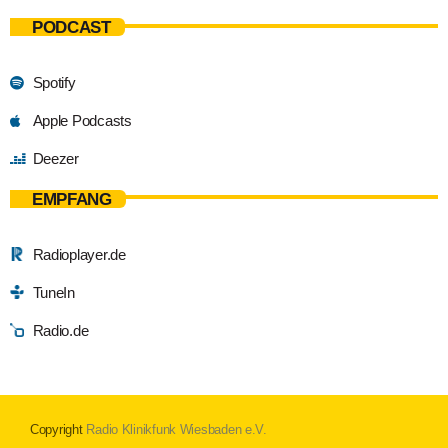
PODCAST
Spotify
Apple Podcasts
Deezer
EMPFANG
Radioplayer.de
TuneIn
Radio.de
Copyright
Radio Klinikfunk Wiesbaden e.V.