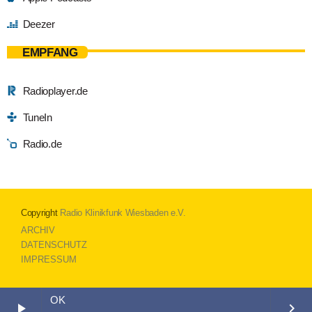
Deezer
EMPFANG
Radioplayer.de
TuneIn
Radio.de
Copyright
Radio Klinikfunk Wiesbaden e.V.
ARCHIV
DATENSCHUTZ
IMPRESSUM
OK
play_arrow
keyboard_arrow_right