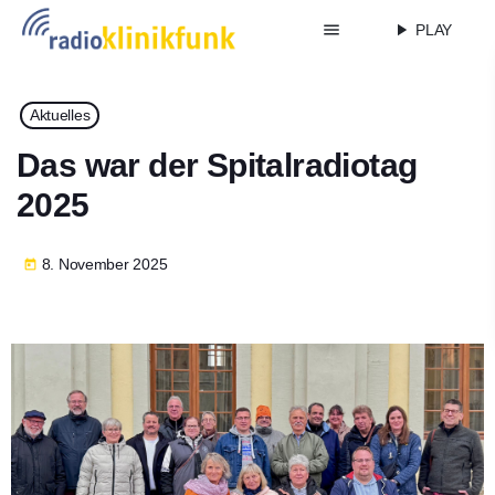
menu
play_arrow
PLAY
Aktuelles
Das war der Spitalradiotag
2025
8. November 2025
today