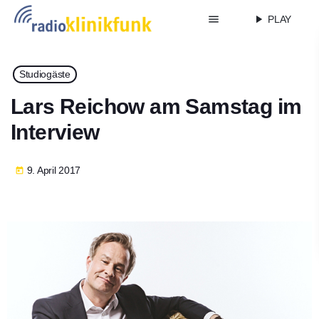
menu
play_arrow
PLAY
Studiogäste
Lars Reichow am Samstag im
Interview
9. April 2017
today