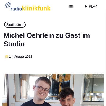
menu
play_arrow
PLAY
Studiogäste
Michel Oehrlein zu Gast im
Studio
14. August 2018
today