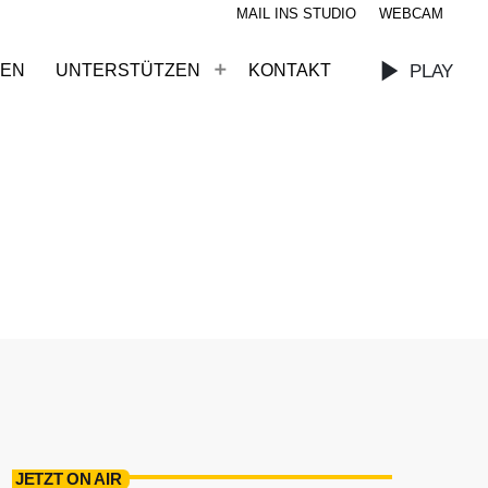
MAIL INS STUDIO
WEBCAM
play_arrow
PLAY
HEN
UNTERSTÜTZEN
KONTAKT
JETZT ON AIR