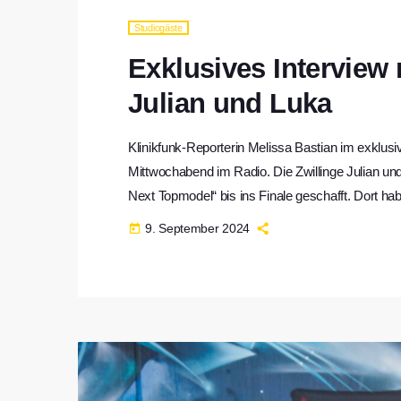
Studiogäste
Exklusives Interview
Julian und Luka
Klinikfunk-Reporterin Melissa Bastian im exklus
Mittwochabend im Radio. Die Zwillinge Julian un
Next Topmodel“ bis ins Finale geschafft. Dort hab
Bastian hat die beiden in Frankfurt getroffen un
9. September 2024
today
auch um die Zeit nach der Show. Außerdem […]