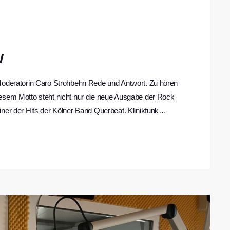
w
-Moderatorin Caro Strohbehn Rede und Antwort. Zu hören
iesem Motto steht nicht nur die neue Ausgabe der Rock
ner der Hits der Kölner Band Querbeat. Klinikfunk
ige Band bei ihrem Auftritt im Schlachthof Wiesbaden
und mit […]