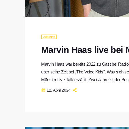
Aktuelles
Marvin Haas live bei
Marvin Haas war bereits 2022 zu Gast bei Radio
über seine Zeit bei „The Voice Kids". Was sich 
März im Live-Talk erzählt. Zwei Jahre ist der 
(eingestellt) jetzt schon her. Seit seiner Zeit bei
12. April 2024
today