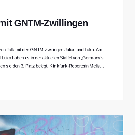
 mit GNTM-Zwillingen
iven Talk mit den GNTM-Zwillingen Julian und Luka. Am
d Luka haben es in der aktuellen Staffel von „Germany’s
en sie den 3. Platz belegt. Klinikfunk-Reporterin Melissa
d mit ihnen über ihre Zeit bei GNTM gesprochen. Es ging