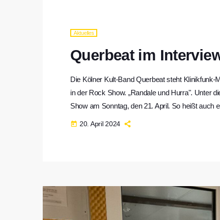
Aktuelles
Querbeat im Intervie
Die Kölner Kult-Band Querbeat steht Klinikfunk
in der Rock Show. „Randale und Hurra". Unter d
Show am Sonntag, den 21. April. So heißt auch ei
Moderatorin Caro Strohbehn hat die dreizehnköpf
20. April 2024
today
besucht. Was die Band mit Wiesbaden verbindet 