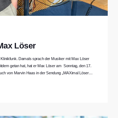
 Max Löser
 Klinikfunk. Damals sprach der Musiker mit Max Löser
seitdem getan hat, hat er Max Löser am Sonntag, den 17.
Besuch von Marvin Haas in der Sendung „MAXimal Löser"
 „The Voice Kids" 2022 hat sich einiges getan: […]