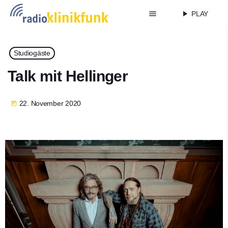
menu
play_arrow
PLAY
Studiogäste
Talk mit Hellinger
22. November 2020
today