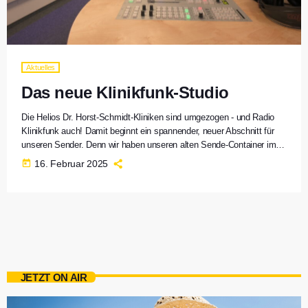
Aktuelles
Das neue Klinikfunk-Studio
Die Helios Dr. Horst-Schmidt-Kliniken sind umgezogen - und Radio
Klinikfunk auch! Damit beginnt ein spannender, neuer Abschnitt für
unseren Sender. Denn wir haben unseren alten Sende-Container im 5.
Stockwerk des Altbaus verlassen und sind in Räume des neuen
today
16. Februar 2025
Gebäudes umzgezogen. So sieht's aus - unser neues Zuhause Foto:
Daniel Schmidt Wo Ihr uns jetzt findet Das neue Studio befindet sich
eine Etage unter der Information im sogenannten Gartengeschoss
(GG). Vom […]
JETZT ON AIR